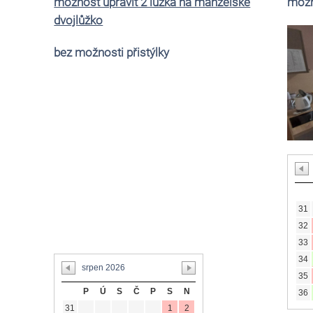
možnost upravit 2 lůžka na manželské
možn
dvojlůžko
bez možnosti přistýlky
31
32
33
34
35
P
Ú
S
Č
P
S
N
36
31
1
2