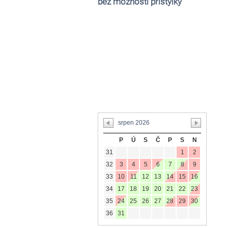
bez možnosti přistýlky
P
Ú
S
Č
P
S
N
31
1
2
32
3
4
5
6
7
8
9
33
10
11
12
13
14
15
16
34
17
18
19
20
21
22
23
35
24
25
26
27
28
29
30
36
31