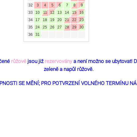
32
3
4
5
6
7
8
9
33
10
11
12
13
14
15
16
34
17
18
19
20
21
22
23
35
24
25
26
27
28
29
30
36
31
ačené
růžově
jsou již
rezervovány
a není možno se ubytovat! D
zeleně a napůl růžově.
PNOSTI SE MĚNÍ; PRO POTVRZENÍ VOLNÉHO TERMÍNU N