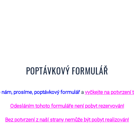
POPTÁVKOVÝ FORMULÁŘ
e nám, prosíme, poptávkový formulář
a
vyčkejte na potvrzení 
Odesláním tohoto formuláře není pobyt rezervován!
Bez potvrzení z naší strany nemůže být pobyt realizován!